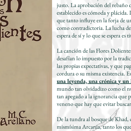
justo. La aprobación del rebaño q
establecido es cómoda y plácida. 
que tanto influye en la forja de
como contradictoria. La lucha d
espera de sí y lo que se espera es ti
La canción de las Flores Doliente
desafían lo impuesto por la tradici
las propias expectativas, y que pa
cordura o su misma existencia. E
una leyenda, una crónica y un
mundo tan olvidadizo como el nue
tan apegado a la ignorancia que p
veneno que hay que evitar buscar 
De la tundra al bosque de Khad, d
mismísima Arcania, tanto los qu