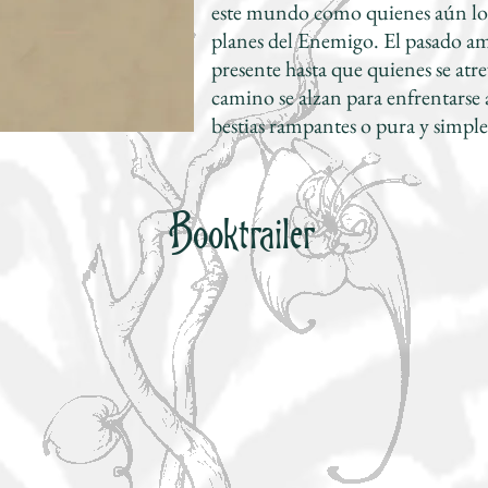
este mundo como quienes aún lo 
planes del Enemigo. El pasado am
presente hasta que quienes se atr
camino se alzan para enfrentarse a
bestias rampantes o pura y simple
Booktrailer