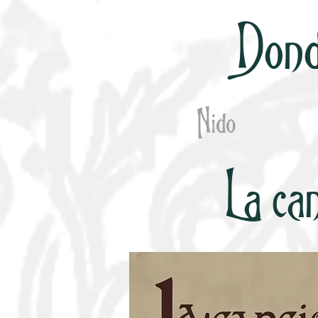
Dond
Nido
La ca