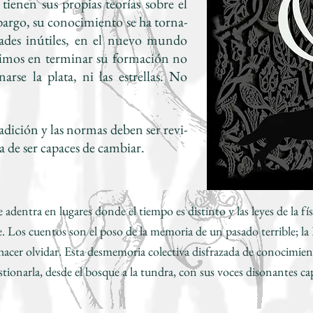
ienen sus propias teorías sobre el
bargo, su conocimiento se ha torna-
dades inútiles, en el nuevo mundo
ltimos en terminar su formación no
rse la plata, ni las estrellas. No
dición y las normas deben ser revi-
a de ser capaces de cambiar.
e adentra en lugares donde el tiempo es distinto y las leyes de la f
 Los cuentos son el poso de la memoria de un pasado terrible; la
 hacer olvidar. Esta desmemoria colectiva disfrazada de conocimient
estionarla, desde el bosque a la tundra, con sus voces disonantes ca