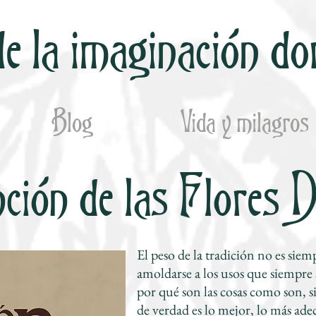
e la imaginación do
Blog
Vida y milagros
nción de las Flores D
El peso de la tradición no es siemp
amoldarse a los usos que siempre 
por qué son las cosas como son, si
de verdad es lo mejor, lo más ade