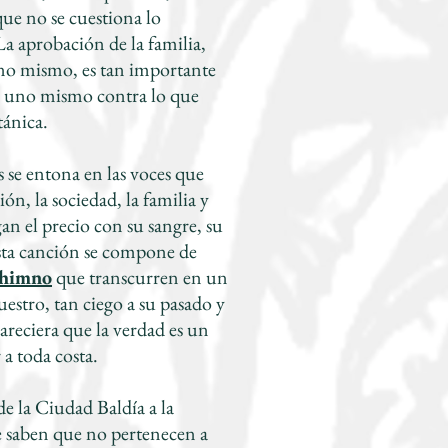
ue no se cuestiona lo
La aprobación de la familia,
 uno mismo, es tan importante
e uno mismo contra lo que
tánica.
s se entona en las voces que
ón, la sociedad, la familia y
gan el precio con su sangre, su
sta canción se compone de
 himno
que transcurren en un
stro, tan ciego a su pasado y
areciera que la verdad es un
a toda costa.
e la Ciudad Baldía a la
e saben que no pertenecen a