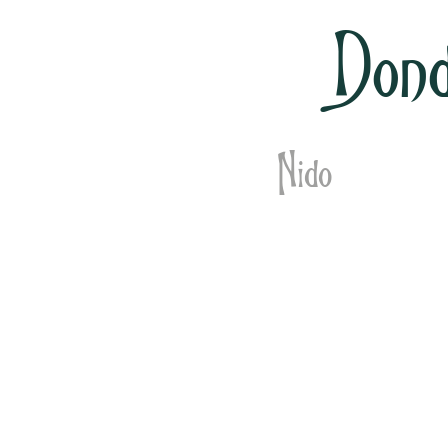
Dond
Nido