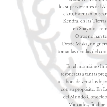
los supervivientes del A
claro, intentan busca
Kendra, en las Tierras
en Shaym
na cons
Otros no han te
Desde Miska, un guerre
tomar las riendas del con
En el mismísimo In
respuestas a tantas pre
a la hora de ver si los h
con su propósito. En Le
del Mundo Conocido. 
Marcados, finalmen