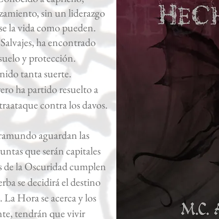
lzamiento, sin un liderazgo
rse la vida como pueden.
 Salvajes, ha encontrado
uelo y protección.
nido tanta suerte.
ro ha partido resuelto a
traataque contra los davos.
framundo aguardan las
guntas que serán capitales
ijos de la Oscuridad cumplen
rba se decidirá el destino
La Hora se acerca y los
te, tendrán que vivir