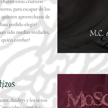
 harán estas criaturas
ento, para escapar de los
e quieren aprovecharse de
han podido elegir?
an sido medias verdades,
 quién confiar?
hizos
azos. Andrys y los suyos
Conocido a capricho;